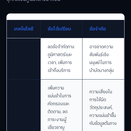
เทคโนโลยี
ข้อได้เปรียบ
ข้อจำกัด
ลดข้อจำกัดทาง
อาจขาดความ
เทเลเมดิ
ภูมิศาสตร์และ
สัมพันธ์เชิง
ซีน
เวลา, เพิ่มการ
มนุษย์ในการ
เข้าถึงบริการ
บำบัดบางกลุ่ม
เพิ่มความ
ความเสี่ยงใน
AI และ
แม่นยำในการ
การใช้ผิด
การ
คัดกรองและ
วัตถุประสงค์,
วิเคราะห์
ติดตาม, ลด
ความแม่นยำขึ้น
ข้อมูล
ภาระงานผู้
กับข้อมูลต้นทาง
เชี่ยวชาญ