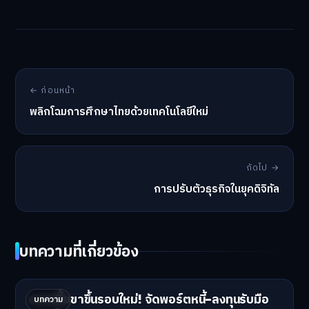
← ก่อนหน้า
พลิกโฉมการศึกษาไทยด้วยเทคโนโลยีใหม่
ถัดไป →
การปรับตัวธุรกิจในยุคดิจิทัล
บทความที่เกี่ยวข้อง
ดอกเบี้ยขาขึ้นรอบใหม่! จัดพอร์ตหนี้-ลงทุนรับมือ
บทความ