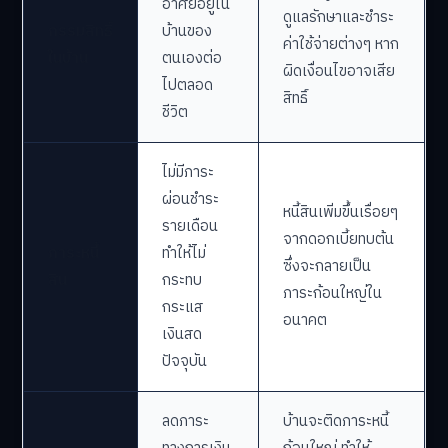
อาศัยอยู่ใน
ดูแลรักษาและชำระ
กรรมสิทธิ์
บ้านของ
ค่าใช้จ่ายต่างๆ หาก
ในบ้าน
ตนเองต่อ
ผิดเงื่อนไขอาจเสีย
ไปตลอด
สิทธิ์
ชีวิต
ไม่มีภาระ
ผ่อนชำระ
หนี้สินเพิ่มขึ้นเรื่อยๆ
รายเดือน
จากดอกเบี้ยทบต้น
ภาระหนี้
ทำให้ไม่
ซึ่งจะกลายเป็น
สิน
กระทบ
ภาระก้อนใหญ่ใน
กระแส
อนาคต
เงินสด
ปัจจุบัน
ลดภาระ
บ้านจะติดภาระหนี้