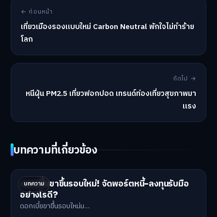
← ก่อนหน้า
เที่ยวเมืองรองแบบใหม่ Carbon Neutral พักใจไม่ทำร้าย
โลก
ถัดไป →
หนีฝุ่น PM2.5 เที่ยวฟอกปอด เทรนด์ท่องเที่ยวสุขภาพมา
แรง
บทความที่เกี่ยวข้อง
ดอกเบี้ยขาขึ้นรอบใหม่! จัดพอร์ตหนี้-ลงทุนรับมือ
บทความ
อย่างไรดี?
ดอกเบี้ยขาขึ้นรอบใหม่ม…