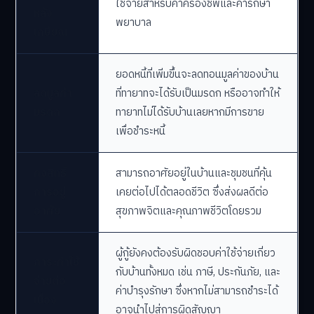
ใช้จ่ายสำหรับค่าครองชีพและค่ารักษา
หลัง
พยาบาล
เกษียณ
ยอดหนี้ที่เพิ่มขึ้นจะลดทอนมูลค่าของบ้าน
ลดมูลค่า
ที่ทายาทจะได้รับเป็นมรดก หรืออาจทำให้
มรดก
ทายาทไม่ได้รับบ้านเลยหากมีการขาย
เพื่อชำระหนี้
คงสิทธิ์
สามารถอาศัยอยู่ในบ้านและชุมชนที่คุ้น
การอยู่
เคยต่อไปได้ตลอดชีวิต ซึ่งส่งผลดีต่อ
อาศัย
สุขภาพจิตและคุณภาพชีวิตโดยรวม
ผู้กู้ยังคงต้องรับผิดชอบค่าใช้จ่ายเกี่ยว
ภาระค่าใช้
กับบ้านทั้งหมด เช่น ภาษี, ประกันภัย, และ
จ่ายต่อ
ค่าบำรุงรักษา ซึ่งหากไม่สามารถชำระได้
เนื่อง
อาจนำไปสู่การผิดสัญญา