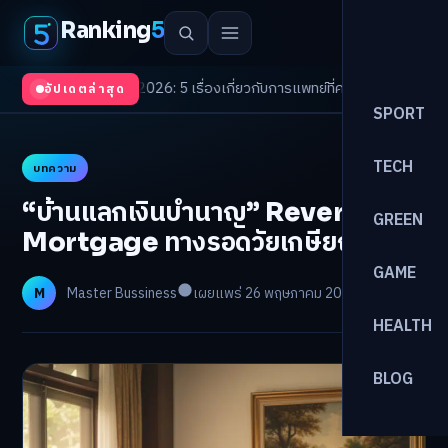
Ranking
5
Trends 2026: 5 เรื่องเกี่ยวกับการแพทย์ที่ควรรู้
/
ดอกเบี้ยขาขึ้นรอบใหม่! จัด
อัปเดตล่าสุด
SPORT
TECH
บทความ
“บ้านแลกเงินบำนาญ” Reverse
GREEN
Mortgage ทางรอดวัยเกษียณ?
GAME
M
Master Bussiness
เผยแพร่ 26 พฤษภาคม 2026
อ่าน 31 นาที
HEALTH
BLOG