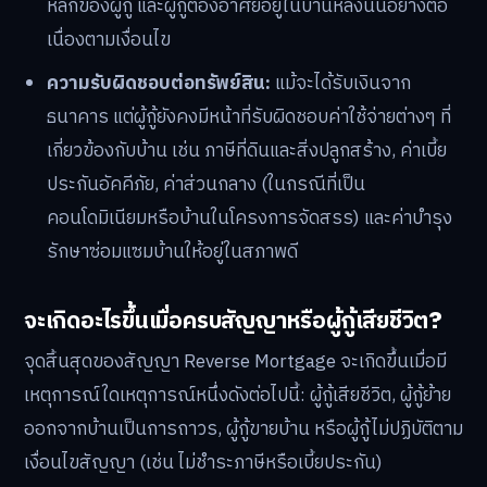
หลักของผู้กู้ และผู้กู้ต้องอาศัยอยู่ในบ้านหลังนั้นอย่างต่อ
เนื่องตามเงื่อนไข
ความรับผิดชอบต่อทรัพย์สิน:
แม้จะได้รับเงินจาก
ธนาคาร แต่ผู้กู้ยังคงมีหน้าที่รับผิดชอบค่าใช้จ่ายต่างๆ ที่
เกี่ยวข้องกับบ้าน เช่น ภาษีที่ดินและสิ่งปลูกสร้าง, ค่าเบี้ย
ประกันอัคคีภัย, ค่าส่วนกลาง (ในกรณีที่เป็น
คอนโดมิเนียมหรือบ้านในโครงการจัดสรร) และค่าบำรุง
รักษาซ่อมแซมบ้านให้อยู่ในสภาพดี
จะเกิดอะไรขึ้นเมื่อครบสัญญาหรือผู้กู้เสียชีวิต?
จุดสิ้นสุดของสัญญา Reverse Mortgage จะเกิดขึ้นเมื่อมี
เหตุการณ์ใดเหตุการณ์หนึ่งดังต่อไปนี้: ผู้กู้เสียชีวิต, ผู้กู้ย้าย
ออกจากบ้านเป็นการถาวร, ผู้กู้ขายบ้าน หรือผู้กู้ไม่ปฏิบัติตาม
เงื่อนไขสัญญา (เช่น ไม่ชำระภาษีหรือเบี้ยประกัน)