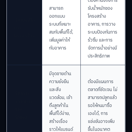
ต้องคำนึงถึงการ
สามารถ
รับน้ำหนักของ
ออกแบบ
โครงสร้าง
ด้านเทคนิค
ระบบที่เหมาะ
อาคาร, การวาง
และ
สมกับพื้นที่ได้,
ระบบป้องกันการ
โครงสร้าง
เพิ่มมูลค่าให้
รั่วซึม และการ
กับอาคาร
จัดการน้ำอย่างมี
ประสิทธิภาพ
มีจุดขายด้าน
ความยั่งยืน
ต้องมีแผนการ
และสิ่ง
ตลาดที่ชัดเจน ไม่
ด้านการ
แวดล้อม, เข้า
สามารถปลูกแล้ว
ตลาดและ
ถึงลูกค้าใน
รอให้คนมาซื้อ
ภาพ
พื้นที่ได้ง่าย,
เองได้, การ
ลักษณ์
สร้างเรื่อง
แข่งขันอาจเพิ่ม
ราวให้แบรนด์
ขึ้นในอนาคต