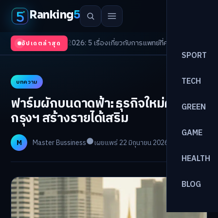
Ranking
5
Trends 2026: 5 เรื่องเกี่ยวกับการแพทย์ที่ควรรู้
/
ดอกเบี้ยขาขึ้นรอบใหม่! จัด
อัปเดตล่าสุด
SPORT
TECH
บทความ
ฟาร์มผักบนดาดฟ้า: ธุรกิจใหม่คน
GREEN
กรุงฯ สร้างรายได้เสริม
GAME
M
Master Bussiness
เผยแพร่ 22 มิถุนายน 2026
อ่าน 30 นาที
HEALTH
BLOG