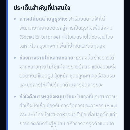
ประเด็นสำคัญที่น่าสนใจ
การเปลี่ยนผ่านสูธุรกิจ:
ฟาร์มบนดาดฟ้าได้
พัฒนาจากงานอดิเรกสู่การเป็นธุรกิจเพื่อสังคม
(Social Enterprise) ที่มีโมเดลรายได้ชัดเจน โดย
เฉพาะในกรุงเทพฯ ที่พื้นที่จำกัดและต้นทุนสูง
ช่องทางรายได้หลากหลาย:
ธุรกิจนี้สร้างรายได้
จากหลายทาง ไม่ใช่แค่การขายผักสด แต่ยังรวมถึง
ผลิตภัณฑ์แปรรูป ปุ๋ยหมัก ชุดปลูกผัก คอร์สอบรม
และบริการให้คำปรึกษาด้านการจัดการขยะ
หัวใจคือเศรษฐกิจหมุนเวียน:
โมเดลที่ประสบความ
สำเร็จมักเชื่อมโยงกับการจัดการขยะอาหาร (Food
Waste) โดยนำเศษอาหารมาทำปุ๋ยเพื่อปลูกผัก แล้ว
ขายผลผลิตกลับสู่ชุมชน สร้างวงจรธุรกิจแบบปิด