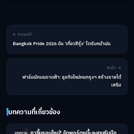
← ก่อนหน้า
Bangkok Pride 2026 ดัน ‘เที่ยวสีรุ้ง’ โตรับหน้าฝน
ถัดไป →
ฟาร์มผักบนดาดฟ้า: ธุรกิจใหม่คนกรุงฯ สร้างรายได้
เสริม
บทความที่เกี่ยวข้อง
ดอกเบี้ยขาขึ้นรอบใหม่! จัดพอร์ตหนี้-ลงทุนรับมือ
บทความ