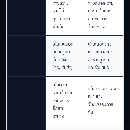
การสร้าง
การสร้างความ
เป้าหมาย
รายได้
ประทับใจและ
หลัก
สูงสุดจาก
อิทธิพลทาง
พื้นที่เช่า
วัฒนธรรม
เน้นเมนูยอด
นำเสนอความ
นิยมที่รู้จัก
หลากหลายของ
รูปแบบเมนู
กันดี (ผัด
อาหารภูมิภาค
ไทย, ต้มยำ)
และร่วมสมัย
เน้นความ
เน้นการเล่าเรื่อง
รวดเร็ว เป็น
ประสบการณ์
ที่มา และ
เพียงการ
ลูกค้า
วัฒนธรรมการ
ซื้อขาย
กิน
อาหาร