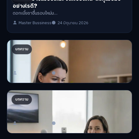
อย่างไรดี?
ดอกเบี้ยขาขึ้นรอบใหม่ม…
Master Bussiness
24 มิถุนายน 2026
ปรับพอร์ตรับ ‘เงินดิจิทัล 2.0’ จัดสรรงบอย่างไรไม่
บทความ
ให้พัง
'เงินดิจิทัล 2.0' มาแล…
Master Bussiness
23 มิถุนายน 2026
AI จัดพอร์ตให้ปัง! เทรนด์ลงทุนยุคใหม่ ไม่ต้องเฝ้า
บทความ
จอ
AI จัดพอร์ตให้ปัง! หมด…
Master Bussiness
23 มิถุนายน 2026