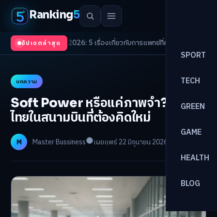
Ranking
5
Trends 2026: 5 เรื่องเกี่ยวกับการแพทย์ที่ควรรู้
/
ดอกเบี้ยขาขึ้นรอบใหม่! จัดพ
อัปเดตล่าสุด
SPORT
TECH
บทความ
Soft Power หรือแค่ภาพจำ? อาหาร
GREEN
ไทยในสนามบินที่ต้องคิดใหม่
GAME
M
Master Bussiness
เผยแพร่ 22 มิถุนายน 2026
อ่าน 27 นาที
HEALTH
BLOG