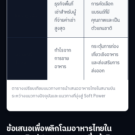
ธุรกิจพื้นที่
การคัดเลือก
เช่าสำหรับผู้
แบรนด์ที่มี
โมเดลธุรกิจ
ที่จ่ายค่าเช่า
คุณภาพและเป็น
สูงสุด
ตัวแทนชาติ
กระตุ้นการท่อง
กำไรจาก
ผลลัพธ์ที่
เที่ยวเชิงอาหาร
การขาย
ต้องการ
และส่งเสริมการ
อาหาร
ส่งออก
ตารางเปรียบเทียบแนวทางการนำเสนออาหารไทยในสนามบิน
ระหว่างแนวทางปัจจุบันและแนวทางที่มุ่งสู่ Soft Power
ข้อเสนอเพื่อพลิกโฉมอาหารไทยใน