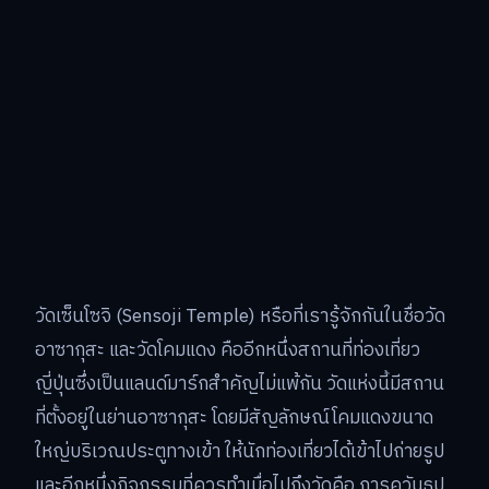
วัดเซ็นโซจิ (Sensoji Temple) หรือที่เรารู้จักกันในชื่อวัด
อาซากุสะ และวัดโคมแดง คืออีกหนึ่งสถานที่ท่องเที่ยว
ญี่ปุ่นซึ่งเป็นแลนด์มาร์กสำคัญไม่แพ้กัน วัดแห่งนี้มีสถาน
ที่ตั้งอยู่ในย่านอาซากุสะ โดยมีสัญลักษณ์โคมแดงขนาด
ใหญ่บริเวณประตูทางเข้า ให้นักท่องเที่ยวได้เข้าไปถ่ายรูป
และอีกหนึ่งกิจกรรมที่ควรทำเมื่อไปถึงวัดคือ การควันธูป