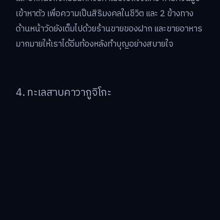
เข้าหาตัว เพื่อความเป็นสิริมงคลในชีวิต และ 2 ข้างทาง
ด้านหน้าวัดยังเต็มไปด้วยร้านขายของฝาก และขายอาหาร
มากมายให้เราได้อิ่มท้องหลังทำบุญอย่างสบายใจ
4. ทะเลสาบคาวากูจิโกะ