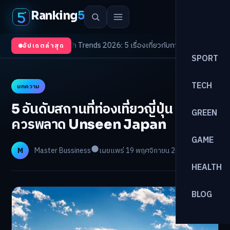
Ranking
5
ับตา
/
Health Trends 2026: 5 เรื่องเกี่ยวกับการแพทย์ที่ควรรู้
/
ดอกเบี้ยขาขึ้น
อัปเดตล่าสุด
SPORT
TECH
บทความ
5 อันดับสถานที่ท่องเที่ยวญี่ปุ่น ที่ไม่
GREEN
ควรพลาด Unseen Japan
GAME
M
Master Bussiness
เผยแพร่ 19 พฤศจิกายน 2025
อ่าน 7 นาที
HEALTH
BLOG