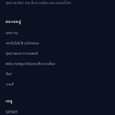
สุขภาพ กีฬา เกม สิ่งแวดล้อม และเทรนด์โลก
หมวดหมู่
บทความ
เทคโนโลยี & นวัตกรรม
สุขภาพและการแพทย์
พลังงานหมุนเวียนและสิ่งแวดล้อม
กีฬา
เกมส์
เมนู
SPORT