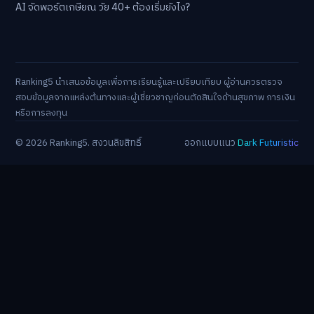
AI จัดพอร์ตเกษียณ วัย 40+ ต้องเริ่มยังไง?
Ranking5 นำเสนอข้อมูลเพื่อการเรียนรู้และเปรียบเทียบ ผู้อ่านควรตรวจ
สอบข้อมูลจากแหล่งต้นทางและผู้เชี่ยวชาญก่อนตัดสินใจด้านสุขภาพ การเงิน
หรือการลงทุน
© 2026 Ranking5. สงวนลิขสิทธิ์
ออกแบบแนว
Dark Futuristic