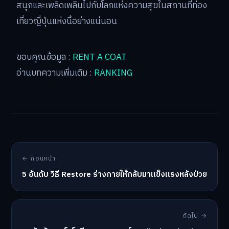
สนุกและเพลิดเพลินไปกับโลกแห่งความสุขในสถานที่ท่อง
เที่ยวญี่ปุ่นแห่งนี้อย่างแน่นอน
ขอบคุณข้อมูล :
RENT A COAT
อ่านบทความเพิ่มเติม :
RANKING
← ก่อนหน้า
5 อันดับ วิธี Restore ร่างกายให้กลับมาแข็งแรงหลังป่วย
ถัดไป →