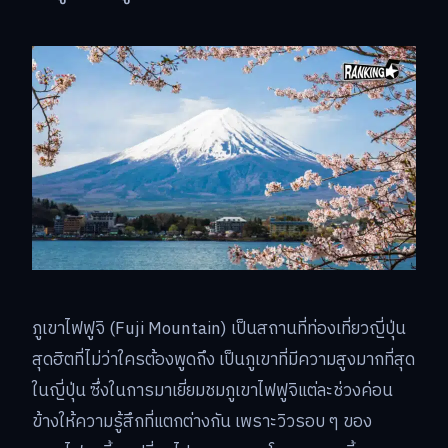
ภูเขาไฟฟูจิ (Fuji Mountain) เป็นสถานที่ท่องเที่ยวญี่ปุ่น
สุดฮิตที่ไม่ว่าใครต้องพูดถึง เป็นภูเขาที่มีความสูงมากที่สุด
ในญี่ปุ่น ซึ่งในการมาเยี่ยมชมภูเขาไฟฟูจิแต่ละช่วงค่อน
ข้างให้ความรู้สึกที่แตกต่างกัน เพราะวิวรอบ ๆ ของ