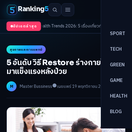
Ranking
5
จต้องจับตา
/
Health Trends 2026: 5 เรื่องเกี่ยวกับการแพทย์ที่ควรรู้
/
ดอกเบี้ย
อัปเดตล่าสุด
SPORT
TECH
สุขภาพและการแพทย์
5 อันดับ วิธี Restore ร่างกายให้กลับ
GREEN
มาแข็งแรงหลังป่วย
GAME
M
Master Bussiness
เผยแพร่ 19 พฤศจิกายน 2025
อ่าน 5 นาที
HEALTH
BLOG