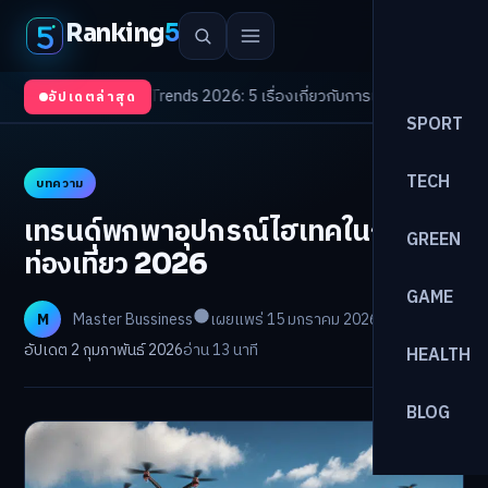
Ranking
5
า
/
Health Trends 2026: 5 เรื่องเกี่ยวกับการแพทย์ที่ควรรู้
/
ดอกเบี้ยขาขึ้นรอบ
อัปเดตล่าสุด
SPORT
TECH
บทความ
เทรนด์พกพาอุปกรณ์ไฮเทคในการ
GREEN
ท่องเที่ยว 2026
GAME
M
Master Bussiness
เผยแพร่ 15 มกราคม 2026
อัปเดต 2 กุมภาพันธ์ 2026
อ่าน 13 นาที
HEALTH
BLOG