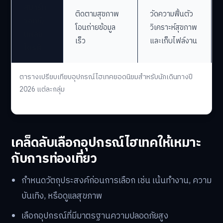
สมาร์ท
ติดตามสุขภาพ
วัดความฟื้นตัว
วอทช์/
โอนถ่ายข้อมูล
วิเคราะห์สุขภาพ
แฟลช
เร็ว
และเก็บไฟล์งาน
ไดรฟ์
ตารางเปรียบเทียบอุปกรณ์ไฮเทคยอดนิยมสำหรับนักเดินทางปี
2026 แต่ละกลุ่ม
เคล็ดลับเลือกอุปกรณ์ไฮเทคให้เหมาะ
กับการท่องเที่ยว
กำหนดวัตถุประสงค์ก่อนการเลือก เช่น เน้นทำงาน, ความ
บันเทิง, หรือดูแลสุขภาพ
เลือกอุปกรณ์ที่มีมาตรฐานความปลอดภัยสูง