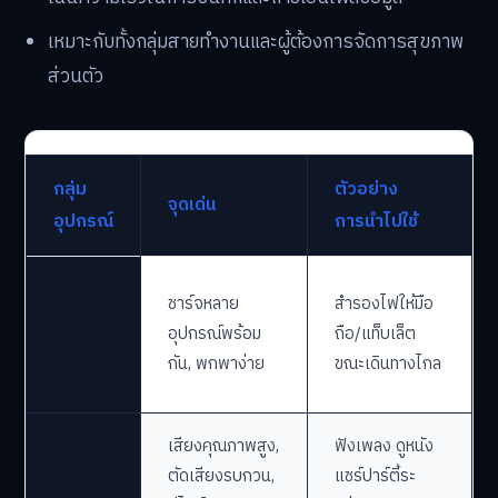
เหมาะกับทั้งกลุ่มสายทำงานและผู้ต้องการจัดการสุขภาพ
ส่วนตัว
กลุ่ม
ตัวอย่าง
จุดเด่น
อุปกรณ์
การนำไปใช้
พาว
ชาร์จหลาย
สำรองไฟให้มือ
เวอร์
อุปกรณ์พร้อม
ถือ/แท็บเล็ต
แบงก์/
กัน, พกพาง่าย
ขณะเดินทางไกล
ชาร์จไฟ
หูฟัง/
เสียงคุณภาพสูง,
ฟังเพลง ดูหนัง
ลำโพง
ตัดเสียงรบกวน,
แชร์ปาร์ตี้ระ