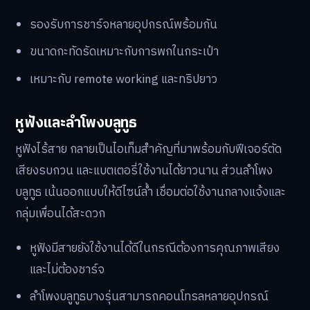
รองรับการชาร์จหลายอุปกรณ์พร้อมกัน
ขนาดกะทัดรัดเหมาะกับการพกในกระเป๋า
เหมาะกับ remote working และทริปยาว
หูฟังและลำโพงบลูทูธ
หูฟังไร้สาย กลายเป็นไอเท็มสำคัญที่มาพร้อมกับฟีเจอร์ตัด
เสียงรบกวน และแบตเตอรี่ใช้งานได้ยาวนาน ส่วนลำโพง
บลูทูธ เน้นออกแบบให้ดีไซน์ล้ำ เชื่อมต่อใช้งานกลางแจ้งและ
กลุ่มเพื่อนได้สะดวก
หูฟังมีสายยังใช้งานได้ดีในกรณีต้องการคุณภาพเสียง
และไม่ต้องชาร์จ
ลำโพงบลูทูธบางรุ่นสามารถคอนโทรลหลายอุปกรณ์