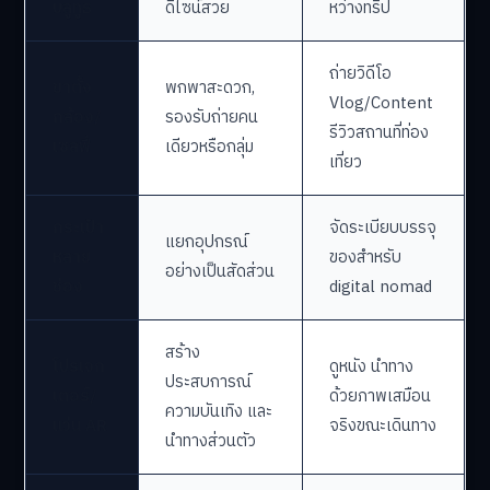
บลูทูธ
ดีไซน์สวย
หว่างทริป
ถ่ายวิดีโอ
ขาตั้ง
พกพาสะดวก,
Vlog/Content
กล้อง/
รองรับถ่ายคน
รีวิวสถานที่ท่อง
เซลฟี่
เดียวหรือกลุ่ม
เที่ยว
กระเป๋า
จัดระเบียบบรรจุ
แยกอุปกรณ์
หลาย
ของสำหรับ
อย่างเป็นสัดส่วน
ช่อง
digital nomad
สร้าง
โปรเจก
ดูหนัง นำทาง
ประสบการณ์
เตอร์/
ด้วยภาพเสมือน
ความบันเทิง และ
แว่น AR
จริงขณะเดินทาง
นำทางส่วนตัว