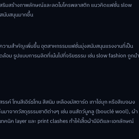
่อเสริมสร้างภาพลักษณ์และลดไมโครพลาสติก แนวคิดแฟชั่น slow
รสนับสนุนมากขึ้น
้ความสำคัญเพิ่มขึ้น อุตสาหกรรมแฟชั่นมุ่งสนับสนุนแรงงานที่เป็น
ล้อม รูปแบบการผลิตที่เน้นไปที่จริยธรรม เช่น slow fashion ถูกน
ค์ โทนสีเอิร์ธโทน สีสนิม เหลืองมัสตาร์ด เทาไข่มุก หรือสีเบจผง
ด่นมาจากวัสดุธรรมชาติต่างๆ เช่น ขนสัตว์บูคลู (bouclé wool), ผ้า
ทคนิค layer และ print clashes ทำให้เสื้อผ้ามีมิติและเอกลักษณ์