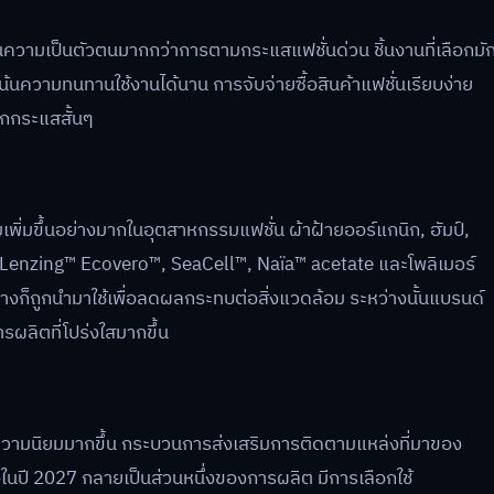
้อนความเป็นตัวตนมากกว่าการตามกระแสแฟชั่นด่วน ชิ้นงานที่เลือกมั
นความทนทานใช้งานได้นาน การจับจ่ายซื้อสินค้าแฟชั่นเรียบง่าย
ากกระแสสั้นๆ
มเพิ่มขึ้นอย่างมากในอุตสาหกรรมแฟชั่น ผ้าฝ้ายออร์แกนิก, ฮัมป์,
ll, Lenzing™ Ecovero™, SeaCell™, Naïa™ acetate และโพลิเมอร์
างก็ถูกนำมาใช้เพื่อลดผลกระทบต่อสิ่งแวดล้อม ระหว่างนั้นแบรนด์
รผลิตที่โปร่งใสมากขึ้น
ความนิยมมากขึ้น กระบวนการส่งเสริมการติดตามแหล่งที่มาของ
จริงในปี 2027 กลายเป็นส่วนหนึ่งของการผลิต มีการเลือกใช้