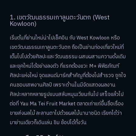
1. เขตวัฒนธรรมเกาลูนตะวันตก (West
Kowloon)
เริ่มต้นที่ย่านใหม่น่าไปเช็คอิน กับ West Kowloon หรือ
เขตวัฒนธรรมเกาลูนตะวันตก ถือเป็นย่านท่องเที่ยวใหม่ที่
เต็มไปไปด้วยศิลปะและวัฒนธรรม ผสมผสานความดั้งเดิม
และยุคใหม่ได้อย่างลงตัว ที่แรกต้องแวะ M+ พิพิธภัณฑ์
ศิลปะแห่งใหม่ จุดแลนด์มาร์คสำคัญที่ต้องไปสำรวจ ถูกใจ
คนชอบเสพงานศิลป์ เพราะด้านในมีจัดแสดงผลงาน
ศิลปะหลากหลายรูปแบบสลับหมุนเวียนกันไป เสร็จแล้วไป
ต่อที่ Yau Ma Tei Fruit Market ตลาดเก่าแก่ขึ้นชื่อเรื่อง
ขายส่งผลไม้ ละลานตาไปด้วยผลไม้นานาชนิด เรียกได้ว่า
มาย่านเดียวก็เดินเล่น ชิม ช้อปได้ทั้งวัน