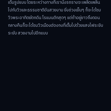
เต็มรูปแบบ โดยระหว่างทางที่เรานั่งรถรางจะเพลิดเพลิน
ไปกับวิวและธรรมชาติอันสวยงาม ยิ่งช่วงเย็นๆ ก็จะได้ชม
วิวพระอาทิตย์ตกดิน โรแมนติกสุดๆ แต่ถ้าอยู่ยาวถึงตอน
กลางคืนก็จะได้ชมวิวเมืองฮ่องกงที่เต็มไปด้วยแสงไฟระยิบ
ระยับ สวยงามไปอีกแบบ