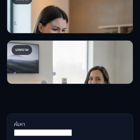
ให้พัง
'เงินดิจิทัล 2.0' มาแล…
Master Bussiness
23 มิถุนายน 2026
AI จัดพอร์ตให้ปัง! เทรนด์ลงทุนยุคใหม่ ไม่ต้องเฝ้า
บทความ
จอ
AI จัดพอร์ตให้ปัง! หมด…
Master Bussiness
23 มิถุนายน 2026
ค้นหา