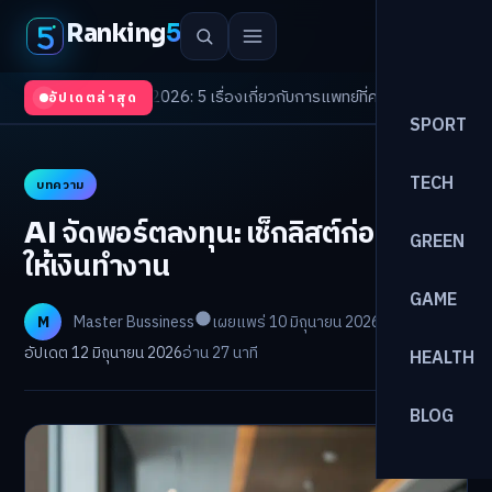
Ranking
5
Trends 2026: 5 เรื่องเกี่ยวกับการแพทย์ที่ควรรู้
/
ดอกเบี้ยขาขึ้นรอบใหม่! จัดพ
อัปเดตล่าสุด
SPORT
TECH
บทความ
AI จัดพอร์ตลงทุน: เช็กลิสต์ก่อนเชื่อใจ
GREEN
ให้เงินทำงาน
GAME
M
Master Bussiness
เผยแพร่ 10 มิถุนายน 2026
อัปเดต 12 มิถุนายน 2026
อ่าน 27 นาที
HEALTH
BLOG