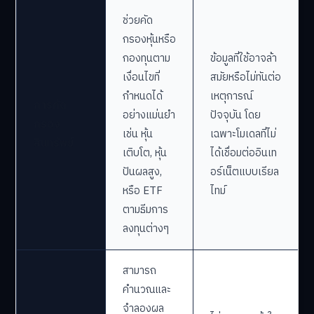
ช่วยคัด
กรองหุ้นหรือ
กองทุนตาม
ข้อมูลที่ใช้อาจล้า
เงื่อนไขที่
สมัยหรือไม่ทันต่อ
กำหนดได้
เหตุการณ์
การคัด
อย่างแม่นยำ
ปัจจุบัน โดย
กรอง
เช่น หุ้น
เฉพาะโมเดลที่ไม่
สินทรัพย์
เติบโต, หุ้น
ได้เชื่อมต่ออินเท
ปันผลสูง,
อร์เน็ตแบบเรียล
หรือ ETF
ไทม์
ตามธีมการ
ลงทุนต่างๆ
สามารถ
คำนวณและ
จำลองผล