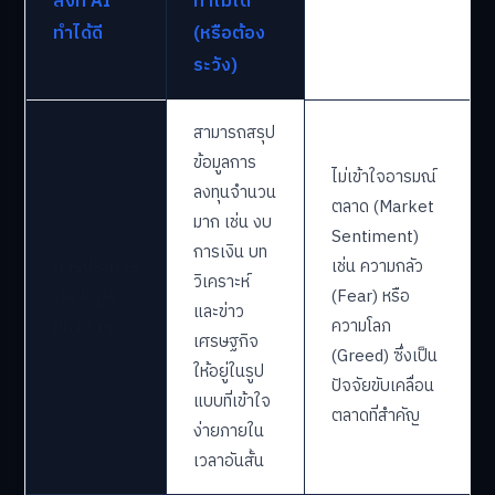
สิ่งที่ AI
ทำไม่ได้
ทำได้ดี
(หรือต้อง
ระวัง)
สามารถสรุป
ข้อมูลการ
ไม่เข้าใจอารมณ์
ลงทุนจำนวน
ตลาด (Market
มาก เช่น งบ
Sentiment)
การเงิน บท
การประมวล
เช่น ความกลัว
วิเคราะห์
ผลข้อมูล
(Fear) หรือ
และข่าว
มหาศาล
ความโลภ
เศรษฐกิจ
(Greed) ซึ่งเป็น
ให้อยู่ในรูป
ปัจจัยขับเคลื่อน
แบบที่เข้าใจ
ตลาดที่สำคัญ
ง่ายภายใน
เวลาอันสั้น