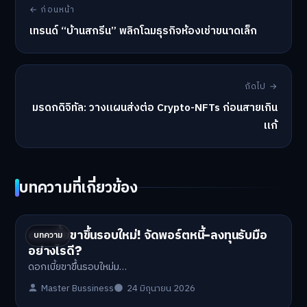
← ก่อนหน้า
เทรนด์ “บ้านสกรีน” พลิกโฉมธุรกิจห้องเช่าขนาดเล็ก
ถัดไป →
มรดกดิจิทัล: วางแผนส่งต่อ Crypto-NFTs ก่อนสายเกิน
แก้
บทความที่เกี่ยวข้อง
ดอกเบี้ยขาขึ้นรอบใหม่! จัดพอร์ตหนี้-ลงทุนรับมือ
บทความ
อย่างไรดี?
ดอกเบี้ยขาขึ้นรอบใหม่ม…
Master Bussiness
24 มิถุนายน 2026