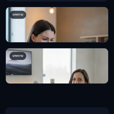
ปรับพอร์ตรับ ‘เงินดิจิทัล 2.0’ จัดสรรงบอย่างไรไม่
บทความ
ให้พัง
'เงินดิจิทัล 2.0' มาแล…
Master Bussiness
23 มิถุนายน 2026
AI จัดพอร์ตให้ปัง! เทรนด์ลงทุนยุคใหม่ ไม่ต้องเฝ้า
บทความ
จอ
AI จัดพอร์ตให้ปัง! หมด…
Master Bussiness
23 มิถุนายน 2026