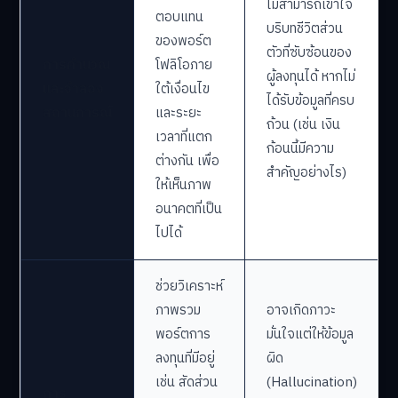
ไม่สามารถเข้าใจ
ตอบแทน
บริบทชีวิตส่วน
ของพอร์ต
ตัวที่ซับซ้อนของ
การคำนวณ
โฟลิโอภาย
ผู้ลงทุนได้ หากไม่
และจำลอง
ใต้เงื่อนไข
ได้รับข้อมูลที่ครบ
สถานการณ์
และระยะ
ถ้วน (เช่น เงิน
เวลาที่แตก
ก้อนนี้มีความ
ต่างกัน เพื่อ
สำคัญอย่างไร)
ให้เห็นภาพ
อนาคตที่เป็น
ไปได้
ช่วยวิเคราะห์
ภาพรวม
อาจเกิดภาวะ
พอร์ตการ
มั่นใจแต่ให้ข้อมูล
ลงทุนที่มีอยู่
ผิด
เช่น สัดส่วน
(Hallucination)
การ