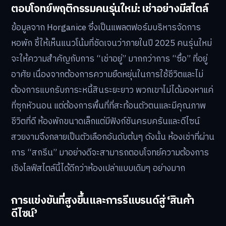
ตอบโจทย์พฤติกรรมคนรุ่นใหม่: เช่าอย่างมีสไตล์
ข้อมูลจาก Horganice ซึ่งเป็นแพลตฟอร์มบริหารจัดการ
หอพัก ชี้ให้เห็นแนวโน้มที่ชัดเจนว่าภายในปี 2025 คนรุ่นใหม่
จะให้ความสำคัญกับการ “เช่าอยู่” มากกว่าการ “ซื้อ” ที่อยู่
อาศัย เนื่องจากต้องการความยืดหยุ่นในการใช้ชีวิตและไม่
ต้องการแบกรับภาระหนี้สินระยะยาว พวกเขาไม่ได้มองหาแค่
ที่ซุกหัวนอน แต่ต้องการพื้นที่ที่สะท้อนตัวตนและมีคุณภาพ
ชีวิตที่ดี ห้องพักขนาดเล็กแต่มีฟังก์ชันครบครันและดีไซน์
สวยงามจึงกลายเป็นตัวเลือกอันดับต้นๆ ดังนั้น ห้องเช่าที่ผ่าน
การ “สกรีน” มาอย่างดีจะสามารถตอบโจทย์ความต้องการ
เชิงไลฟ์สไตล์นี้ได้ดีกว่าห้องเปล่าแบบเดิมๆ อย่างมาก
การแข่งขันที่สูงขึ้นและการรีแบรนด์สู่ ‘สินค้า
ดีไซน์’