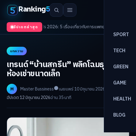
Ranking
5
lth Trends 2026: 5 เรื่องเกี่ยวกับการแพทย์ที่ควรรู้
/
ดอกเบี้ยขาขึ้นรอบใหม่!
อัปเดตล่าสุด
SPORT
TECH
บทความ
เทรนด์ “บ้านสกรีน” พลิกโฉมธุรกิจ
GREEN
ห้องเช่าขนาดเล็ก
GAME
M
Master Bussiness
เผยแพร่ 10 มิถุนายน 2026
อัปเดต 12 มิถุนายน 2026
อ่าน 35 นาที
HEALTH
BLOG