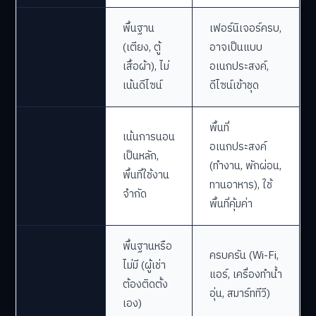
พื้นฐาน
เฟอร์นิเจอร์ครบ,
(เตียง, ตู้
อาจเป็นแบบ
เฟอร์นิเจอร์
เสื้อผ้า), ไม่
อเนกประสงค์,
เน้นดีไซน์
ดีไซน์เข้าชุด
พื้นที่
เน้นการนอน
อเนกประสงค์
เป็นหลัก,
ฟังก์ชัน
(ทำงาน, พักผ่อน,
พื้นที่ใช้งาน
ทานอาหาร), ใช้
จำกัด
พื้นที่คุ้มค่า
พื้นฐานหรือ
สิ่งอำนวย
ครบครัน (Wi-Fi,
ไม่มี (ผู้เช่า
ความ
แอร์, เครื่องทำน้ำ
ต้องติดตั้ง
สะดวก
อุ่น, สมาร์ททีวี)
เอง)