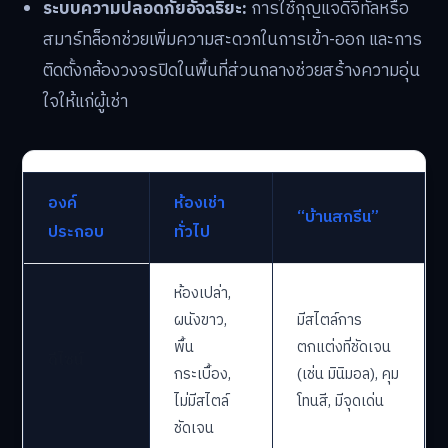
ระบบความปลอดภัยอัจฉริยะ:
การใช้กุญแจดิจิทัลหรือ
สมาร์ทล็อกช่วยเพิ่มความสะดวกในการเข้า-ออก และการ
ติดตั้งกล้องวงจรปิดในพื้นที่ส่วนกลางช่วยสร้างความอุ่น
ใจให้แก่ผู้เช่า
องค์
ห้องเช่า
“บ้านสกรีน”
ประกอบ
ทั่วไป
ห้องเปล่า,
ผนังขาว,
มีสไตล์การ
พื้น
ตกแต่งที่ชัดเจน
ดีไซน์
กระเบื้อง,
(เช่น มินิมอล), คุม
ไม่มีสไตล์
โทนสี, มีจุดเด่น
ชัดเจน