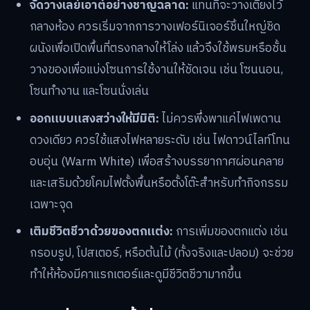
จัดวางเลย์เอาต์อย่างชาญฉลาด:
แทนที่จะวางเตียงไว้
กลางห้อง ควรเริ่มจากการวางเฟอร์นิเจอร์ชิ้นใหญ่ชิด
ผนังเพื่อเปิดพื้นที่ตรงกลางให้โล่ง แล้วจึงใช้พรมหรือชั้น
วางของเพื่อแบ่งโซนการใช้งานให้ชัดเจน เช่น โซนนอน,
โซนทำงาน และโซนนั่งเล่น
ออกแบบแสงสว่างให้มีมิติ:
ไม่ควรพึ่งพาแค่ไฟเพดาน
ดวงเดียว ควรใช้แสงไฟหลายระดับ เช่น ไฟดาวน์ไลท์โทน
อบอุ่น (Warm White) เพื่อสร้างบรรยากาศผ่อนคลาย
และเสริมด้วยโคมไฟตั้งพื้นหรือตั้งโต๊ะสำหรับทำกิจกรรม
เฉพาะจุด
เติมชีวิตชีวาด้วยของตกแต่ง:
การเพิ่มของตกแต่ง เช่น
กรอบรูป, โปสเตอร์, หรือต้นไม้ (ทั้งจริงและปลอม) จะช่วย
ทำให้ห้องมีคาแรกเตอร์และดูมีชีวิตชีวามากขึ้น