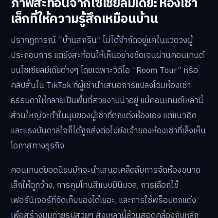
ภาพสะท้อนจากโซเชียลมีเดีย: ห้องเช่า
เล็กที่ให้ความรู้สึกเหมือนบ้าน
ปรากฏการณ์ “บ้านสกรีน” ไม่ได้จำกัดอยู่แค่ในแวดวงผู้
ประกอบการ แต่ยังสะท้อนให้เห็นอย่างชัดเจนผ่านคอนเทนต์
บนโซเชียลมีเดียต่างๆ โดยเฉพาะวิดีโอ “Room Tour” หรือ
คลิปสั้นใน TikTok ที่ผู้เช่านำเสนอการแปลงโฉมห้องเช่า
ธรรมดาให้กลายเป็นพื้นที่สวยงามน่าอยู่ แม้คอนเทนต์เหล่านี้
ส่วนใหญ่จะทำในมุมของผู้เช่าที่ตกแต่งห้องเอง แต่แนวคิด
และแรงบันดาลใจก็ได้ถูกส่งต่อไปยังเจ้าของห้องเช่าที่เล็งเห็น
โอกาสทางธุรกิจ
คอนเทนต์ยอดนิยมมักจะนำเสนอเคล็ดลับการจัดห้องขนาด
เล็กให้ดูกว้าง, การคุมโทนสีแบบมินิมอล, การเลือกใช้
เฟอร์นิเจอร์ที่จัดเก็บของได้เยอะ, และการใช้พร็อปตกแต่ง
เพื่อสร้างมุมถ่ายรูปสวยๆ สิ่งเหล่านี้ล้วนสอดคล้องกับหลัก