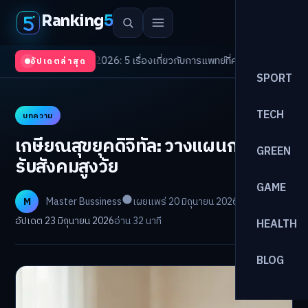
Ranking
5
Trends 2026: 5 เรื่องเกี่ยวกับการแพทย์ที่ควรรู้
/
ดอกเบี้ยขาขึ้นรอบใหม่! จัดพ
อัปเดตล่าสุด
SPORT
TECH
บทความ
เกษียณสุขยุคดิจิทัล: วางแผนการเงิน
GREEN
รับสังคมสูงวัย
GAME
M
Master Bussiness
เผยแพร่ 20 มิถุนายน 2026
อัปเดต 23 มิถุนายน 2026
อ่าน 32 นาที
HEALTH
BLOG