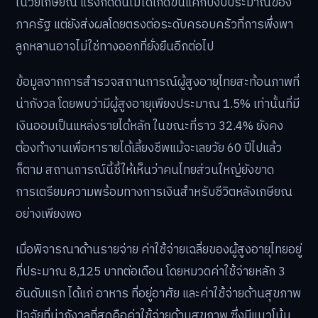
ในวัยเกษียณ แรงกดดันไม่ได้เกิดขึ้นแค่กับงบประมาณของ
ภาครัฐ แต่ยังส่งผลโดยตรงต่อระดับครอบครัวที่การพึ่งพา
ลูกหลานอาจไม่ใช่ทางออกที่ยั่งยืนอีกต่อไป
ข้อมูลจากการสำรวจสถานการณ์ผู้สูงอายุไทยสะท้อนภาพที่
น่ากังวล โดยพบว่ามีผู้สูงอายุเพียงประมาณ 1.5% เท่านั้นที่มี
เงินออมเป็นแหล่งรายได้หลัก ในขณะที่ราว 32.4% ยังคง
ต้องทำงานเพื่อหารายได้เลี้ยงชีพแม้จะเลยวัย 60 ปีไปแล้ว
ก็ตาม สถานการณ์นี้ชี้ให้เห็นว่าคนไทยส่วนใหญ่ยังขาด
การเตรียมความพร้อมทางการเงินสำหรับชีวิตหลังเกษียณ
อย่างเพียงพอ
เมื่อพิจารณาด้านรายจ่าย ค่าใช้จ่ายเฉลี่ยของผู้สูงอายุไทยอยู่
ที่ประมาณ 8,125 บาทต่อเดือน โดยหมวดค่าใช้จ่ายหลัก 3
อันดับแรก ได้แก่ อาหาร ที่อยู่อาศัย และค่าใช้จ่ายด้านสุขภาพ
ปัจจัยที่น่ากังวลที่สุดคือค่าใช้จ่ายด้านสุขภาพ ซึ่งมีแนวโน้ม