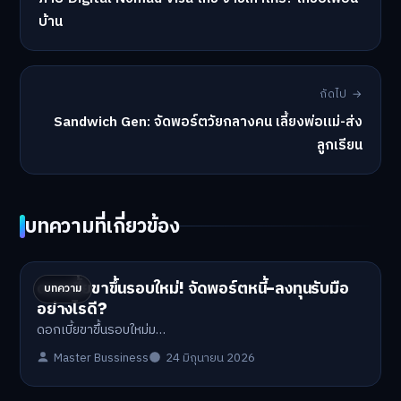
บ้าน
ถัดไป →
Sandwich Gen: จัดพอร์ตวัยกลางคน เลี้ยงพ่อแม่-ส่ง
ลูกเรียน
บทความที่เกี่ยวข้อง
ดอกเบี้ยขาขึ้นรอบใหม่! จัดพอร์ตหนี้-ลงทุนรับมือ
บทความ
อย่างไรดี?
ดอกเบี้ยขาขึ้นรอบใหม่ม…
Master Bussiness
24 มิถุนายน 2026