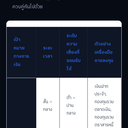
ควบคู่กันไปด้วย
ระดับ
เป้า
ความ
ตัวอย่าง
หมาย
ระยะ
เสี่ยงที่
เครื่องมือ
ทางการ
เวลา
ยอมรับ
การลงทุน
เงิน
ได้
เงินฝาก
ค่าดูแล
ประจำ,
และ
ต่ำ –
สั้น –
กองทุนรวม
รักษา
ปาน
กลาง
ตลาดเงิน,
พยาบาล
กลาง
กองทุนรวม
พ่อแม่
ตราสารหนี้