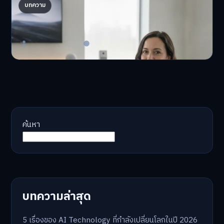
AI จัดพอร์ตให้ปัง! เทรนด์ลงทุนยุคใหม่ ไม่ต้องเฝ้า
บทความ
จอ
AI จัดพอร์ตให้ปัง! หมด…
Master Bussiness
23 มิถุนายน 2026
ค้นหา
บทความล่าสุด
5 เรื่องของ AI Technology ที่กำลังเปลี่ยนโลกในปี 2026