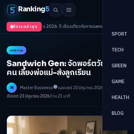
Ranking
5
h Trends 2026: 5 เรื่องเกี่ยวกับการแพทย์ที่ควรรู้
/
ดอกเบี้ยขาขึ้นรอบใหม่! จั
อัปเดตล่าสุด
SPORT
TECH
บทความ
Sandwich Gen: จัดพอร์ตวัยกลาง
GREEN
คน เลี้ยงพ่อแม่-ส่งลูกเรียน
GAME
M
Master Bussiness
เผยแพร่ 20 มิถุนายน 2026
อัปเดต 23 มิถุนายน 2026
อ่าน 21 นาที
HEALTH
BLOG