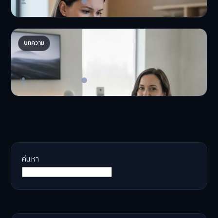
Master Bussiness
23 มิถุนายน 2026
AI จัดพอร์ตให้ปัง! เทรนด์ลงทุนยุคใหม่ ไม่ต้องเฝ้า
บทความ
จอ
AI จัดพอร์ตให้ปัง! หมด…
Master Bussiness
23 มิถุนายน 2026
ค้นหา