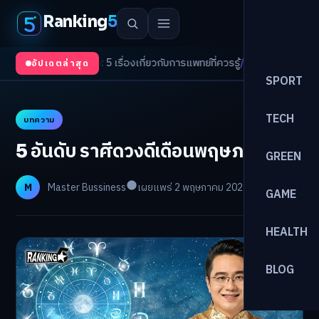
Ranking
5
Trends 2026: 5 เรื่องเกี่ยวกับการแพทย์ที่ควรรู้
/
ดอกเบี้ยขาขึ้นรอบใหม่! จัดพ
อัปเดตล่าสุด
SPORT
TECH
บทความ
5 อันดับ ราศีดวงดีเดือนพฤษภาคม
GREEN
M
Master Bussiness
เผยแพร่ 2 พฤษภาคม 2025
อ่าน 2 นาที
GAME
HEALTH
BLOG