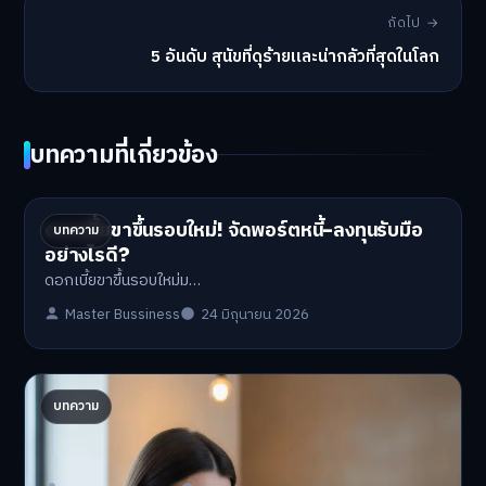
ถัดไป →
5 อันดับ สุนัขที่ดุร้ายและน่ากลัวที่สุดในโลก
บทความที่เกี่ยวข้อง
ดอกเบี้ยขาขึ้นรอบใหม่! จัดพอร์ตหนี้-ลงทุนรับมือ
บทความ
อย่างไรดี?
ดอกเบี้ยขาขึ้นรอบใหม่ม…
Master Bussiness
24 มิถุนายน 2026
ปรับพอร์ตรับ ‘เงินดิจิทัล 2.0’ จัดสรรงบอย่างไรไม่
บทความ
ให้พัง
'เงินดิจิทัล 2.0' มาแล…