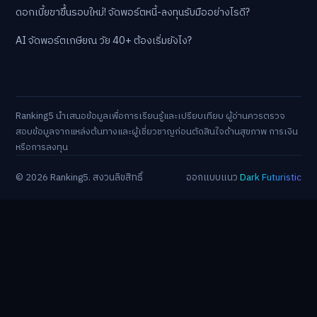
ดอกเบี้ยขาขึ้นรอบใหม่! จัดพอร์ตหนี้-ลงทุนรับมืออย่างไรดี?
AI จัดพอร์ตเกษียณ วัย 40+ ต้องเริ่มยังไง?
Ranking5 นำเสนอข้อมูลเพื่อการเรียนรู้และเปรียบเทียบ ผู้อ่านควรตรวจ
สอบข้อมูลจากแหล่งต้นทางและผู้เชี่ยวชาญก่อนตัดสินใจด้านสุขภาพ การเงิน
หรือการลงทุน
© 2026 Ranking5. สงวนลิขสิทธิ์
ออกแบบแนว
Dark Futuristic