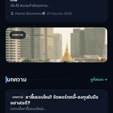
ภัย AI สแกมกำลังคุกคาม…
Master Bussiness
23 มิถุนายน 2026
ฟาร์มผักบนดาดฟ้า: ธุรกิจใหม่คนกรุงฯ สร้างราย
บทความ
ได้เสริม
พลิกดาดฟ้า สร้างเงิน! …
Master Bussiness
22 มิถุนายน 2026
บทความ
ดูทั้งหมด →
ดอกเบี้ยขาขึ้นรอบใหม่! จัดพอร์ตหนี้-ลงทุนรับมือ
บทความ
อย่างไรดี?
ดอกเบี้ยขาขึ้นรอบใหม่ม…