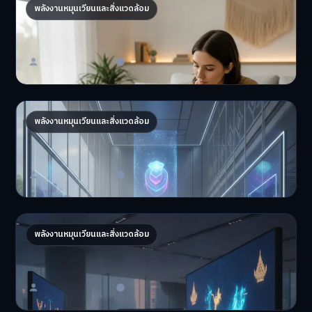
เกษียณก่อนกำหนด? วางแผนการเงินวัยทำงาน
พลังงานหมุนเวียนและสิ่งแวดล้อม
ด้วย “ศิลปะ”
เปลี่ยนความฝันเกษียณก่…
Master Bussiness
20 มิถุนายน 2026
ศิลปะทะลุมิติ! หอศิลป์ NFT แห่งแรกในเมตาเวิร์
พลังงานหมุนเวียนและสิ่งแวดล้อม
สกรุงเทพฯ
หอศิลป์ NFT แห่งแรกในเ…
Master Bussiness
16 มิถุนายน 2026
NFT ศิลปะไทย: คลื่นลูกใหม่บนเวทีอาร์ตโลก
พลังงานหมุนเวียนและสิ่งแวดล้อม
2026
ปลดล็อกศักยภาพศิลปะไทย…
Master Bussiness
15 มิถุนายน 2026