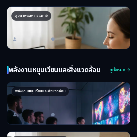
อาหารเฉพาะบุคคล เทรนด์ใหม่เดลิเวอรี ส่งตรง
สุขภาพและการแพทย์
ตามผลเลือด
ดูแลสุขภาพเฉพาะคุณด้วย…
Master Bussiness
10 มิถุนายน 2026
พลังงานหมุนเวียนและสิ่งแวดล้อม
ดูทั้งหมด →
“NFT Art” สินทรัพย์ดิจิทัลอนาคตไกล น่าลงทุน
พลังงานหมุนเวียนและสิ่งแวดล้อม
ไหมปี 2026
NFT Art ปี 2026 ยังน่า…
Master Bussiness
21 มิถุนายน 2026