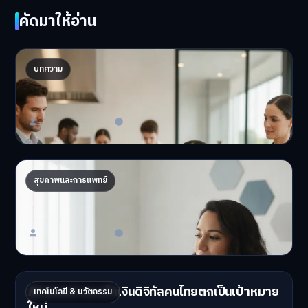
คัดมาให้อ่าน
โปรตีนจิ้งหรีด: อนาคตธุรกิจอาหารไทยในตลาด
บทความ
โลก?
โปรตีนจิ้งหรีด: ก้าวสำ…
Master Bussiness
23 มิถุนายน 2026
ถอดรหัส DNA จัดโภชนาการส่วนตัว เทรนด์
สุขภาพและการแพทย์
สุขภาพ 2026
อยากมีสุขภาพที่ดีที่สุ…
Master Bussiness
23 มิถุนายน 2026
AI สแกม! กระเป๋าเงินดิจิทัลคนไทยตกเป็นเป้าหมาย
เทคโนโลยี & นวัตกรรม
ใหม่