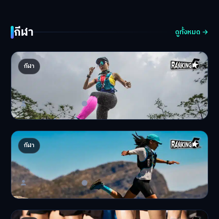
กีฬา
ดูทั้งหมด →
5 อันดับอุปกรณ์วิ่งเทรล สำหรับนักวิ่งมือใหม่ Trail
กีฬา
running
สำหรับใครที่อยากเข้าเป…
Master Bussiness
16 พฤศจิกายน 2025
5 อันดับสนามวิ่งเทรลรับลมหนาว ที่ไม่ควรพลาด
กีฬา
Trail Running
ในที่สุดก็เข้าช่วงหน้า…
Master Bussiness
11 พฤศจิกายน 2025