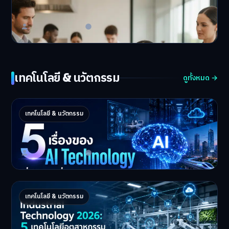
โปรตีนจิ้งหรีด: ก้าวสำ…
Master Bussiness
23 มิถุนายน 2026
เทคโนโลยี & นวัตกรรม
ดูทั้งหมด →
5 เรื่องของ AI Technology ที่กำลังเปลี่ยนโลก
เทคโนโลยี & นวัตกรรม
ในปี 2026
5 AI Technology ที่กำล…
Master Bussiness
2 กรกฎาคม 2026
Industrial 2026 : 5 เทคโนโลยีอุตสาหกรรมที่
เทคโนโลยี & นวัตกรรม
ธุรกิจต้องจับตา
Industrial Technology …