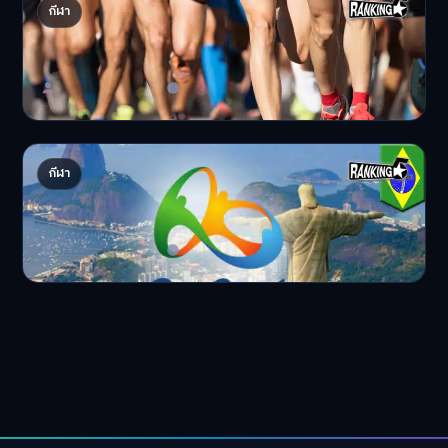
5 อันดับเรื่องน่ารู้สำหรับนักวิ่งมือใหม่ First
กีฬา
running
ช่วงต้นเดือนมิถุนายนที…
Master Bussiness
10 พฤศจิกายน 2025
5 อันดับนวัตกรรมทางเทคโนโลยีที่ถูกนำมาใช้ใน
กีฬา
Olympics Game
ในการแข่งขันกีฬา Olymp…
Master Bussiness
31 ตุลาคม 2025